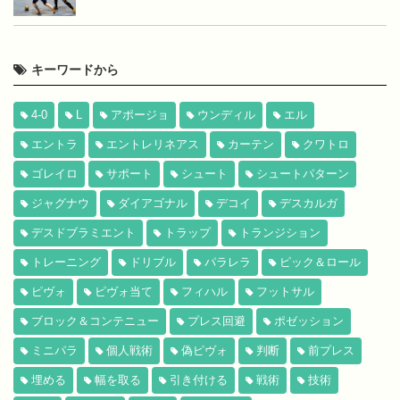
キーワードから
4-0
L
アポージョ
ウンディル
エル
エントラ
エントレリネアス
カーテン
クワトロ
ゴレイロ
サポート
シュート
シュートパターン
ジャグナウ
ダイアゴナル
デコイ
デスカルガ
デスドブラミエント
トラップ
トランジション
トレーニング
ドリブル
パラレラ
ピック＆ロール
ピヴォ
ピヴォ当て
フィハル
フットサル
ブロック＆コンテニュー
プレス回避
ポゼッション
ミニパラ
個人戦術
偽ピヴォ
判断
前プレス
埋める
幅を取る
引き付ける
戦術
技術