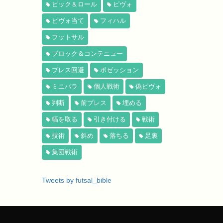
ピック＆ロール
ピヴォ
ピヴォ当て
フィハル
フットサル
ブロック＆コンテニュー
プレス回避
ポゼッション
ミニパラ
個人戦術
偽ピヴォ
判断
前プレス
埋める
幅を取る
引き付ける
戦術
技術
斜め
落ちる
足裏
集団戦術
Tweets by futsal_bible