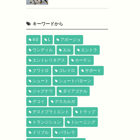
キーワードから
4-0
L
アポージョ
ウンディル
エル
エントラ
エントレリネアス
カーテン
クワトロ
ゴレイロ
サポート
シュート
シュートパターン
ジャグナウ
ダイアゴナル
デコイ
デスカルガ
デスドブラミエント
トラップ
トランジション
トレーニング
ドリブル
パラレラ