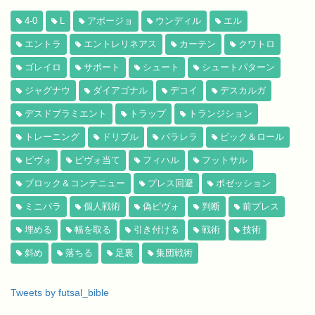
4-0
L
アポージョ
ウンディル
エル
エントラ
エントレリネアス
カーテン
クワトロ
ゴレイロ
サポート
シュート
シュートパターン
ジャグナウ
ダイアゴナル
デコイ
デスカルガ
デスドブラミエント
トラップ
トランジション
トレーニング
ドリブル
パラレラ
ピック＆ロール
ピヴォ
ピヴォ当て
フィハル
フットサル
ブロック＆コンテニュー
プレス回避
ポゼッション
ミニパラ
個人戦術
偽ピヴォ
判断
前プレス
埋める
幅を取る
引き付ける
戦術
技術
斜め
落ちる
足裏
集団戦術
Tweets by futsal_bible